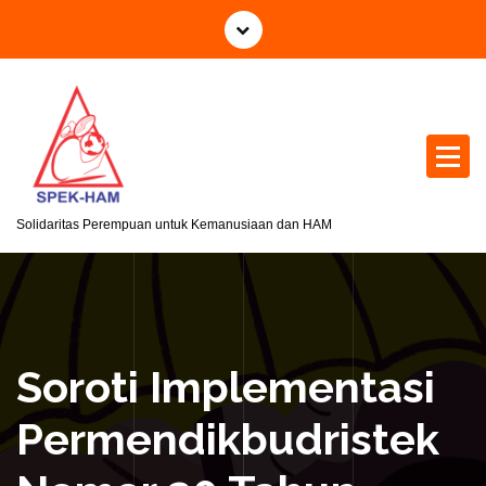
S
k
i
p
t
o
c
o
n
Solidaritas Perempuan untuk Kemanusiaan dan HAM
t
e
n
t
Soroti Implementasi
Permendikbudristek