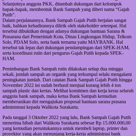
Selanjutnya anggota PKK, ditambah dukungan dari kelompok
bapak-bapak, membentuk Bank Sampah yang diberi nama “Gajah
Putih”.
Dalam perjalanannya, Bank Sampah Gajah Putih berjalan sangat
baik, bahkan kehadirannya dilirik oleh stakeholder setempat. Hal
tersebut dibuktikan dengan adanya dukungan bantuan Sarana &
Prasarana dari Pemerintah Kota, Dinas Lingkungan Hidup, Telkom
Solo, PDAM Solo, serta bank ternama yaitu MAYBANK. Hal
tersebut tak lepas dari dukungan pendampingan dari SPEK-HAM,
serta koordinasi rutin dari pengurus Gajah Putih kepada SPEK-
HAM.
Penimbangan Bank Sampah rutin dilakukan setiap dua minggu
sekali, jumlah sampah an organik yang terkumpul selalu mengalami
peningkatan jumlah. Dari catatan Bank Sampah Gajah Putih hingga
November 2022 ini sudah berhasil menjual kurang lebih 4 ton
sampah plastic dan kertas. Melihat komitmen dan kerja keras seluruh
anggota bank sampah, maka ketua Bank Sampah kemudian
memberanikan diri mengajukan proposal bantuan sarana prasana
administrasi kepada Walikota Surakarta.
Pada tanggal 3 Oktober 2022 yang lalu, Bank Sampah Gajah Putih
menerima hibah dari Walikota Surakarta sebesar Rp 15.000.000,00
yang kemudian peruntukannya untuk membeli laptop, printer dan
proyektor yang akan menunjang kerja-kerja administrasi bank