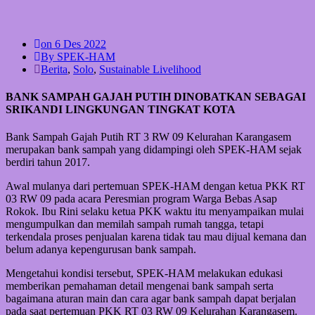
on 6 Des 2022
By SPEK-HAM
Berita
,
Solo
,
Sustainable Livelihood
BANK SAMPAH GAJAH PUTIH DINOBATKAN SEBAGAI
SRIKANDI LINGKUNGAN TINGKAT KOTA
Bank Sampah Gajah Putih RT 3 RW 09 Kelurahan Karangasem
merupakan bank sampah yang didampingi oleh SPEK-HAM sejak
berdiri tahun 2017.
Awal mulanya dari pertemuan SPEK-HAM dengan ketua PKK RT
03 RW 09 pada acara Peresmian program Warga Bebas Asap
Rokok. Ibu Rini selaku ketua PKK waktu itu menyampaikan mulai
mengumpulkan dan memilah sampah rumah tangga, tetapi
terkendala proses penjualan karena tidak tau mau dijual kemana dan
belum adanya kepengurusan bank sampah.
Mengetahui kondisi tersebut, SPEK-HAM melakukan edukasi
memberikan pemahaman detail mengenai bank sampah serta
bagaimana aturan main dan cara agar bank sampah dapat berjalan
pada saat pertemuan PKK RT 03 RW 09 Kelurahan Karangasem.