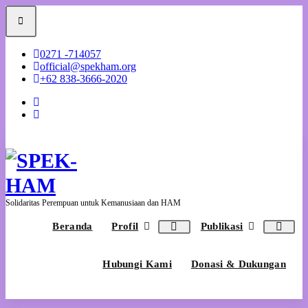
Skip
to
content
0271 -714057
official@spekham.org
+62 838-3666-2020
Solidaritas Perempuan untuk Kemanusiaan dan HAM
Beranda
Profil
Publikasi
Hubungi Kami
Donasi & Dukungan