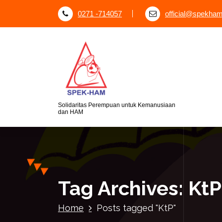
S
0271 -714057
official@spekham
k
i
p
t
o
c
o
n
Solidaritas Perempuan untuk Kemanusiaan
dan HAM
t
e
n
t
Tag Archives: KtP
Home
Posts tagged "KtP"