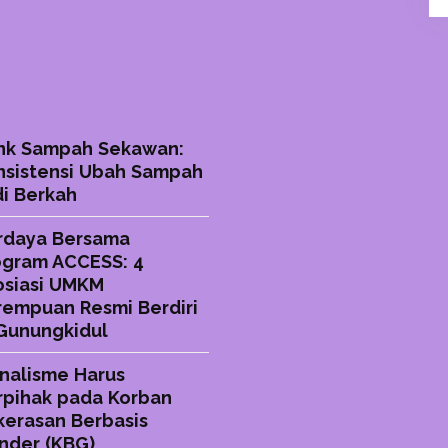
nk Sampah Sekawan:
nsistensi Ubah Sampah
di Berkah
rdaya Bersama
ogram ACCESS: 4
osiasi UMKM
rempuan Resmi Berdiri
 Gunungkidul
rnalisme Harus
rpihak pada Korban
kerasan Berbasis
nder (KBG)