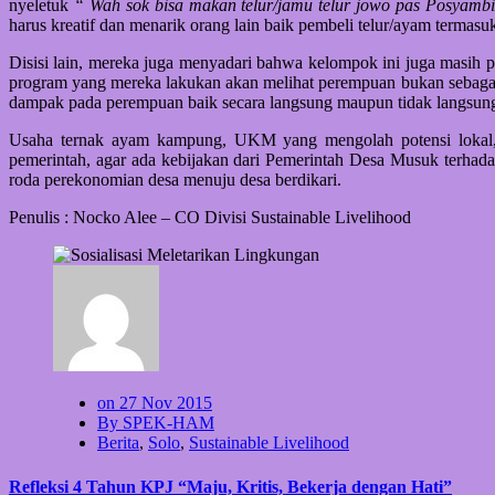
nyeletuk
“ Wah sok bisa makan telur/jamu telur jowo pas Posyam
harus kreatif dan menarik orang lain baik pembeli telur/ayam termasuk
Disisi lain, mereka juga menyadari bahwa kelompok ini juga masih 
program yang mereka lakukan akan melihat perempuan bukan sebagai 
dampak pada perempuan baik secara langsung maupun tidak langsung
Usaha ternak ayam kampung, UKM yang mengolah potensi lokal, 
pemerintah, agar ada kebijakan dari Pemerintah Desa Musuk terhad
roda perekonomian desa menuju desa berdikari.
Penulis : Nocko Alee – CO Divisi Sustainable Livelihood
on 27 Nov 2015
By SPEK-HAM
Berita
,
Solo
,
Sustainable Livelihood
Refleksi 4 Tahun KPJ “Maju, Kritis, Bekerja dengan Hati”