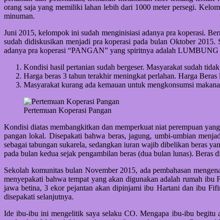
orang saja yang memiliki lahan lebih dari 1000 meter persegi. Ke
minuman.
Juni 2015, kelompok ini sudah menginisiasi adanya pra koperasi. B
sudah didiskusikan menjadi pra koperasi pada bulan Oktober 2015. 
adanya pra koperasi “PANGAN” yang spiritnya adalah LUMBUNG PA
Kondisi hasil pertanian sudah bergeser. Masyarakat sudah tid
Harga beras 3 tahun terakhir meningkat perlahan. Harga Beras
Masyarakat kurang ada kemauan untuk mengkonsumsi makanan 
Pertemuan Koperasi Pangan
Kondisi diatas membangkitkan dan memperkuat niat perempuan yang 
pangan lokal. Disepakati bahwa beras, jagung, umbi-umbian menja
sebagai tabungan sukarela, sedangkan iuran wajib dibelikan beras y
pada bulan kedua sejak pengambilan beras (dua bulan lunas). Beras 
Sekolah komunitas bulan November 2015, ada pembahasan mengenai b
menyepakati bahwa tempat yang akan digunakan adalah rumah ibu Fi
jawa betina, 3 ekor pejantan akan dipinjami ibu Hartani dan ibu Fi
disepakati selanjutnya.
Ide ibu-ibu ini mengelitik saya selaku CO. Mengapa ibu-ibu begitu 