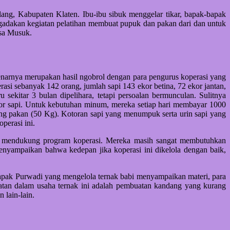
ng, Kabupaten Klaten. Ibu-ibu sibuk menggelar tikar, bapak-bapak
ngadakan kegiatan pelatihan membuat pupuk dan pakan dari dan untuk
sa Musuk.
enarnya merupakan hasil ngobrol dengan para pengurus koperasi yang
si sebanyak 142 orang, jumlah sapi 143 ekor betina, 72 ekor jantan,
ekitar 3 bulan dipelihara, tetapi persoalan bermunculan. Sulitnya
or sapi. Untuk kebutuhan minum, mereka setiap hari membayar 1000
ung pakan (50 Kg). Kotoran sapi yang menumpuk serta urin sapi yang
perasi ini.
uga mendukung program koperasi. Mereka masih sangat membutuhkan
yampaikan bahwa kedepan jika koperasi ini dikelola dengan baik,
apak Purwadi yang mengelola ternak babi menyampaikan materi, para
atatan dalam usaha ternak ini adalah pembuatan kandang yang kurang
 lain-lain.