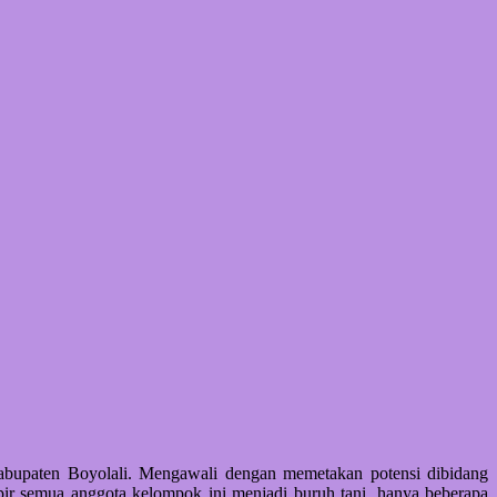
bupaten Boyolali. Mengawali dengan memetakan potensi dibidang
pir semua anggota kelompok ini menjadi buruh tani, hanya beberapa