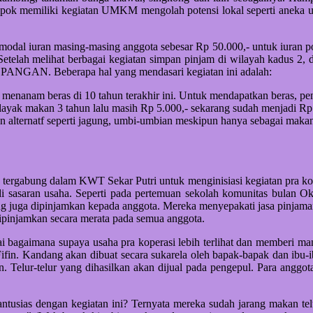
lompok memiliki kegiatan UMKM mengolah potensi lokal seperti aneka 
ermodal iuran masing-masing anggota sebesar Rp 50.000,- untuk iuran 
Setelah melihat berbagai kegiatan simpan pinjam di wilayah kadus 2,
NGAN. Beberapa hal yang mendasari kegiatan ini adalah:
ak menanam beras di 10 tahun terakhir ini. Untuk mendapatkan beras, p
 layak makan 3 tahun lalu masih Rp 5.000,- sekarang sudah menjadi Rp
alternatf seperti jagung, umbi-umbian meskipun hanya sebagai maka
tergabung dalam KWT Sekar Putri untuk menginisiasi kegiatan pra kop
di sasaran usaha. Seperti pada pertemuan sekolah komunitas bulan 
ang juga dipinjamkan kepada anggota. Mereka menyepakati jasa pinjam
dipinjamkan secara merata pada semua anggota.
agaimana supaya usaha pra koperasi lebih terlihat dan memberi man
fin. Kandang akan dibuat secara sukarela oleh bapak-bapak dan ibu
fin. Telur-telur yang dihasilkan akan dijual pada pengepul. Para angg
antusias dengan kegiatan ini? Ternyata mereka sudah jarang makan te