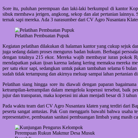
Sore itu, puluhan perempuan dan laki-laki berkumpul di kantor K
sibuk membawa jerigen, angkong, sekop dan alat pertanian lainnya.
ternak sapi mereka. Ada 3 narasumber dari CV Agro Nusantara Kl
Pelatihan Pembuatan Pupuk
Kegiatan pelatihan dilakukan di halaman kantor yang cukup sejuk d
juga sedang dalam proses mengurus badan hukum. Berbagai persoalan 
dengan totalnya 215 ekor. Mereka wajib membayar iuran pokok Rp 5
mendapatkan pakan ijoan karena ladang kering memaksa mereka mem
per satu ekor sapi, sedangkan untuk pakan tambahan selama 6 bulan
sudah tidak tertampung dan akirnya meluap sampai lahan pertanian di 
Pelatihan siang hingga sore itu diawali dengan paparan bagaima
ketrampilan-ketrampilan dalam mengelola koperasi tersebut, bai
jujur dan transparan, maka koperasi ini akan menjadi besar di 3 tahu
Pada waktu team dari CV Agro Nusantara klaten yang terdiri dari 
peserta sangat antusias. Pak Gun menggaris bawahi bahwa usaha ter
representative, pembuatan sanitasi pembuangan limbah yang masih cam