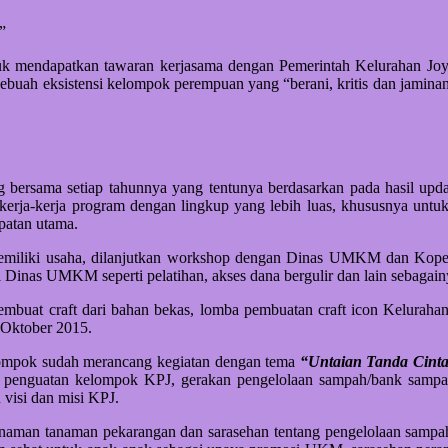
”
k mendapatkan tawaran kerjasama dengan Pemerintah Kelurahan Joy
 sebuah eksistensi kelompok perempuan yang “berani, kritis dan jamina
ng bersama setiap tahunnya yang tentunya berdasarkan pada hasil up
 kerja-kerja program dengan lingkup yang lebih luas, khususnya untuk
patan utama.
memiliki usaha, dilanjutkan workshop dengan Dinas UMKM dan Koper
i Dinas UMKM seperti pelatihan, akses dana bergulir dan lain sebagai
at craft dari bahan bekas, lomba pembuatan craft icon Kelurahan J
n Oktober 2015.
lompok sudah merancang kegiatan dengan tema
“Untaian Tanda Cint
uti; penguatan kelompok KPJ, gerakan pengelolaan sampah/bank sam
 visi dan misi KPJ.
naman tanaman pekarangan dan sarasehan tentang pengelolaan sampah