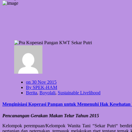
on 30 Nov 2015
By SPEK-HAM
Berita
,
Boyolali
,
Sustainable Livelihood
Menginisiasi Koperasi Pangan untuk Memenuhi Hak Kesehata
Pencanangan Gerakan Makan Telur Tahun 2015
Kelompok perempuan/Kelompok Wanita Tani “Sekar Putri“ berdir
pertanian dan peternakan, termasuk melakukan riset tentang terna