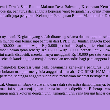
operasi Ternak Sapi Rukun Makmur Desa Balerante, Kecamatan Kemala
 Sore itu, pengurus dan anggota koperasi yang berjumlah 25 orang me
aten, hadir juga pengurus Kelompok Perempuan Rukun Makmur dari De
an nyamanl. Kegiatan yang sudah dirancang selama dua minggu ini seb
muncul dari ternak sapi bantuan dari BPBD ini. Jumlah anggota kopera
0.000 dan iuran wajib Rp 5.000 per bulan. Sapi-sapi tersebut baru s
beli pakan ijoan seharga Rp 15.000 – Rp 30.000 perhari untuk 3 ek
 ini masih disubsidi, mereka hanya mengganti Rp 10.000 per satu kar
sebelah kandang juga menjadi persoalan tersendiri bagi para anggota ko
na mengelola koperasi yang baik, bagaimana kerja-kerja pengurus j
k pembukuan maupun mengelola anggota dan usaha. CO SPEK-HAM men
n pertama, sehingga anggota sudah bisa merasakan manfaat berkoperasi.
Bapak Gunawan, Bapak Purwanto dan salah satu mitra dampingannya, b
nak ini sangat menjanjikan karena itu harus dipelihara. Beberapa c
pur antara kotoran dengan urin, genangan urin yang kurang lancar dan