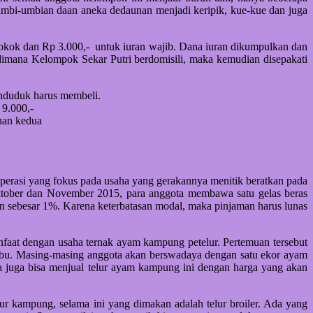
umbi-umbian daan aneka dedaunan menjadi keripik, kue-kue dan juga
pokok dan Rp 3.000,- untuk iuran wajib. Dana iuran dikumpulkan dan
 dimana Kelompok Sekar Putri berdomisili, maka kemudian disepakati
enduduk harus membeli.
 9.000,-
nan kedua
erasi yang fokus pada usaha yang gerakannya menitik beratkan pada
Oktober dan November 2015, para anggota membawa satu gelas beras
an sebesar 1%. Karena keterbatasan modal, maka pinjaman harus lunas
faat dengan usaha ternak ayam kampung petelur. Pertemuan tersebut
-ibu. Masing-masing anggota akan berswadaya dengan satu ekor ayam
ota juga bisa menjual telur ayam kampung ini dengan harga yang akan
lur kampung, selama ini yang dimakan adalah telur broiler. Ada yang