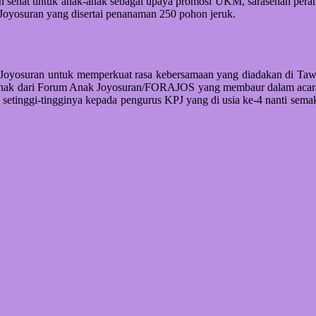
n sehat untuk anak-anak sebagai upaya promosi UKM, sarasehan pera
oyosuran yang disertai penanaman 250 pohon jeruk.
ah Joyosuran untuk memperkuat rasa kebersamaan yang diadakan di T
 anak dari Forum Anak Joyosuran/FORAJOS yang membaur dalam acar
setinggi-tingginya kepada pengurus KPJ yang di usia ke-4 nanti semaki