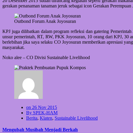
20 Desember 2015 sudah dirancang kegiatan seperti gerakan makana
gerakan penanaman tanaman jeruk sebagai icon Gerakan Perempuan J
Outbond Forum Anak Joyosuran
KPJ juga dilibatkan dalam program refleksi dan gatering Pemerint
unsur pemerintah, RT, RW, PKK Joyosuran, 10 orang dari KPJ, 30
berlebihan jika saya selaku CO Joyosuran memberikan apresiasi yang 
masyarakat.
Noko alee – CO Divisi Sustainable Livelihood
on 26 Nov 2015
By SPEK-HAM
Berita
,
Klaten
,
Sustainable Livelihood
Mengubah Musibah Menjadi Berkah