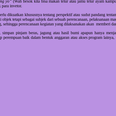
bing yo”
(Wah besok kita bisa makan telur atau jamu telur ayam kampu
 para invetor.
perlu dikuatkan khususnya tentang perspektif atau sudut pandang ten
objek tetapi sebagai subjek dari sebuah perencanaan, pelaksanaan m
, sehingga perencanaan kegiatan yang dilaksanakan akan memberi da
simpan pinjam beras, jagung atau hasil bumi apapun hanya menj
ap perempuan baik dalam bentuk anggaran atau akses program lainya