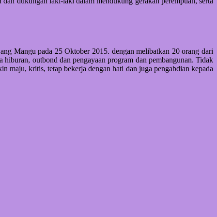
n dan dukungan laki-laki dalam mendukung gerakan perempuan, serta
awang Mangu pada 25 Oktober 2015. dengan melibatkan 20 orang dari
a hiburan, outbond dan pengayaan program dan pembangunan. Tidak
n maju, kritis, tetap bekerja dengan hati dan juga pengabdian kepada