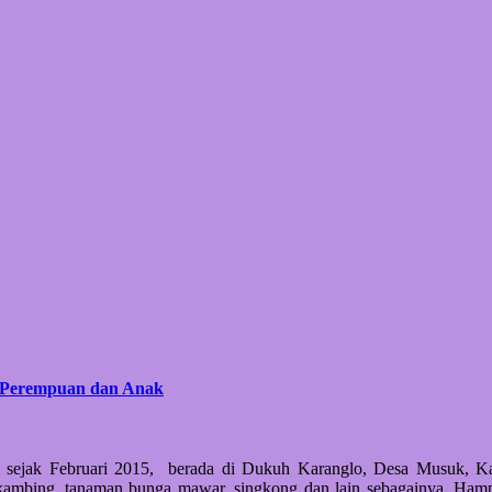
n Perempuan dan Anak
i sejak Februari 2015, berada di Dukuh Karanglo, Desa Musuk, Ka
k kambing, tanaman bunga mawar, singkong dan lain sebagainya. Ham