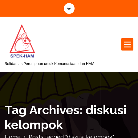
S
k
i
p
t
o
c
o
n
Solidaritas Perempuan untuk Kemanusiaan dan HAM
t
e
n
t
Tag Archives: diskusi
kelompok
Home
Posts tagged "diskusi kelompok"