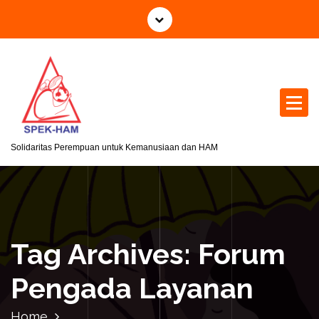
S
k
i
p
t
o
c
o
n
Solidaritas Perempuan untuk Kemanusiaan dan HAM
t
e
n
t
Tag Archives: Forum
Pengada Layanan
Home