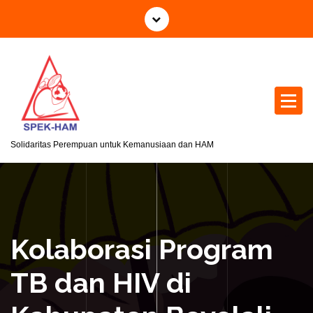
S
k
i
p
t
o
c
o
n
Solidaritas Perempuan untuk Kemanusiaan dan HAM
t
e
n
t
Kolaborasi Program
TB dan HIV di