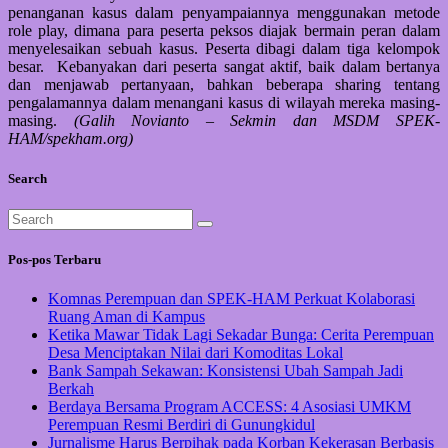
penanganan kasus dalam penyampaiannya menggunakan metode
role play, dimana para peserta peksos diajak bermain peran dalam
menyelesaikan sebuah kasus. Peserta dibagi dalam tiga kelompok
besar. Kebanyakan dari peserta sangat aktif, baik dalam bertanya
dan menjawab pertanyaan, bahkan beberapa sharing tentang
pengalamannya dalam menangani kasus di wilayah mereka masing-
masing.
(Galih Novianto – Sekmin dan MSDM SPEK-
HAM/spekham.org)
Search
Pos-pos Terbaru
Komnas Perempuan dan SPEK-HAM Perkuat Kolaborasi
Ruang Aman di Kampus
Ketika Mawar Tidak Lagi Sekadar Bunga: Cerita Perempuan
Desa Menciptakan Nilai dari Komoditas Lokal
Bank Sampah Sekawan: Konsistensi Ubah Sampah Jadi
Berkah
Berdaya Bersama Program ACCESS: 4 Asosiasi UMKM
Perempuan Resmi Berdiri di Gunungkidul
Jurnalisme Harus Berpihak pada Korban Kekerasan Berbasis