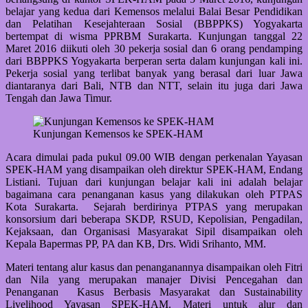
belajar yang kedua dari Kemensos melalui Balai Besar Pendidikan
dan Pelatihan Kesejahteraan Sosial (BBPPKS) Yogyakarta
bertempat di wisma PPRBM Surakarta. Kunjungan tanggal 22
Maret 2016 diikuti oleh 30 pekerja sosial dan 6 orang pendamping
dari BBPPKS Yogyakarta berperan serta dalam kunjungan kali ini.
Pekerja sosial yang terlibat banyak yang berasal dari luar Jawa
diantaranya dari Bali, NTB dan NTT, selain itu juga dari Jawa
Tengah dan Jawa Timur.
Kunjungan Kemensos ke SPEK-HAM
Acara dimulai pada pukul 09.00 WIB dengan perkenalan Yayasan
SPEK-HAM yang disampaikan oleh direktur SPEK-HAM, Endang
Listiani. Tujuan dari kunjungan belajar kali ini adalah belajar
bagaimana cara penanganan kasus yang dilakukan oleh PTPAS
Kota Surakarta. Sejarah berdirinya PTPAS yang merupakan
konsorsium dari beberapa SKDP, RSUD, Kepolisian, Pengadilan,
Kejaksaan, dan Organisasi Masyarakat Sipil disampaikan oleh
Kepala Bapermas PP, PA dan KB, Drs. Widi Srihanto, MM.
Materi tentang alur kasus dan penanganannya disampaikan oleh Fitri
dan Nila yang merupakan manajer Divisi Pencegahan dan
Penanganan Kasus Berbasis Masyarakat dan Sustainability
Livelihood Yayasan SPEK-HAM. Materi untuk alur dan