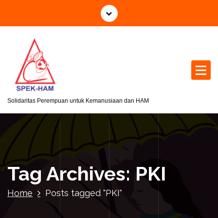
S
k
i
p
t
o
c
o
n
Solidaritas Perempuan untuk Kemanusiaan dan HAM
t
e
n
t
Tag Archives: PKI
Home
Posts tagged "PKI"