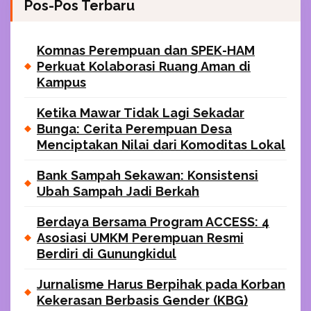
Pos-Pos Terbaru
Komnas Perempuan dan SPEK-HAM
Perkuat Kolaborasi Ruang Aman di
Kampus
Ketika Mawar Tidak Lagi Sekadar
Bunga: Cerita Perempuan Desa
Menciptakan Nilai dari Komoditas Lokal
Bank Sampah Sekawan: Konsistensi
Ubah Sampah Jadi Berkah
Berdaya Bersama Program ACCESS: 4
Asosiasi UMKM Perempuan Resmi
Berdiri di Gunungkidul
Jurnalisme Harus Berpihak pada Korban
Kekerasan Berbasis Gender (KBG)