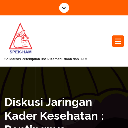
S
k
i
p
t
o
c
o
n
Solidaritas Perempuan untuk Kemanusiaan dan HAM
t
e
n
t
Diskusi Jaringan
Kader Kesehatan :