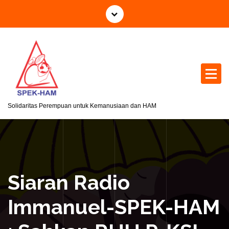
S
k
i
p
t
o
c
o
n
Solidaritas Perempuan untuk Kemanusiaan dan HAM
t
e
n
t
Siaran Radio
Immanuel-SPEK-HAM