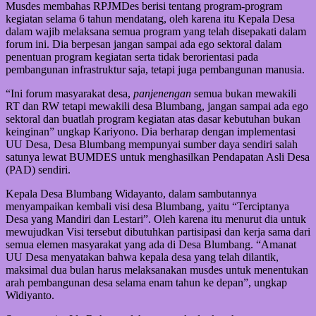
Musdes membahas RPJMDes berisi tentang program-program
kegiatan selama 6 tahun mendatang, oleh karena itu Kepala Desa
dalam wajib melaksana semua program yang telah disepakati dalam
forum ini. Dia berpesan jangan sampai ada ego sektoral dalam
penentuan program kegiatan serta tidak berorientasi pada
pembangunan infrastruktur saja, tetapi juga pembangunan manusia.
“Ini forum masyarakat desa,
panjenengan
semua bukan mewakili
RT dan RW tetapi mewakili desa Blumbang, jangan sampai ada ego
sektoral dan buatlah program kegiatan atas dasar kebutuhan bukan
keinginan” ungkap Kariyono. Dia berharap dengan implementasi
UU Desa, Desa Blumbang mempunyai sumber daya sendiri salah
satunya lewat BUMDES untuk menghasilkan Pendapatan Asli Desa
(PAD) sendiri.
Kepala Desa Blumbang Widayanto, dalam sambutannya
menyampaikan kembali visi desa Blumbang, yaitu “Terciptanya
Desa yang Mandiri dan Lestari”. Oleh karena itu menurut dia untuk
mewujudkan Visi tersebut dibutuhkan partisipasi dan kerja sama dari
semua elemen masyarakat yang ada di Desa Blumbang. “Amanat
UU Desa menyatakan bahwa kepala desa yang telah dilantik,
maksimal dua bulan harus melaksanakan musdes untuk menentukan
arah pembangunan desa selama enam tahun ke depan”, ungkap
Widiyanto.