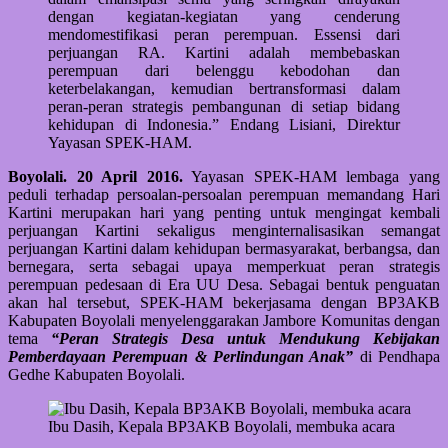
dengan kegiatan-kegiatan yang cenderung
mendomestifikasi peran perempuan. Essensi dari
perjuangan RA. Kartini adalah membebaskan
perempuan dari belenggu kebodohan dan
keterbelakangan, kemudian bertransformasi dalam
peran-peran strategis pembangunan di setiap bidang
kehidupan di Indonesia.” Endang Lisiani, Direktur
Yayasan SPEK-HAM.
Boyolali. 20 April 2016.
Yayasan SPEK-HAM lembaga yang
peduli terhadap persoalan-persoalan perempuan memandang Hari
Kartini merupakan hari yang penting untuk mengingat kembali
perjuangan Kartini sekaligus menginternalisasikan semangat
perjuangan Kartini dalam kehidupan bermasyarakat, berbangsa, dan
bernegara, serta sebagai upaya memperkuat peran strategis
perempuan pedesaan di Era UU Desa. Sebagai bentuk penguatan
akan hal tersebut, SPEK-HAM bekerjasama dengan BP3AKB
Kabupaten Boyolali menyelenggarakan Jambore Komunitas dengan
tema
“Peran Strategis Desa untuk Mendukung Kebijakan
Pemberdayaan Perempuan & Perlindungan Anak”
di Pendhapa
Gedhe Kabupaten Boyolali.
Ibu Dasih, Kepala BP3AKB Boyolali, membuka acara