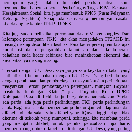
perempuan yang sudah diatur oleh pemkab, disini kami
memunculkan beberapa perda. Perda Gugus Tugas KPA, Kelayaan
Kesejahteraan Sosial, kita juga membentuk PPKS (Pusat Pelayanan
Keluarga Sejahtera). Setiap ada kasus yang mempunyai masalah
bisa datang ke kantor TPKB, UDKS.
Kita juga sudah melibatkan perempuan dalam Musrenbangdes. Dari
kelompok perempuan, PKK, kita akan mengadakan TP2AKB ini
masing-masing desa diberi fasilitas. Para kader perempuan kita ajak
koordinasi dalam pengambilan keputusan dan ada beberapa
pelatihan pada kader sehingga bisa meningkatkan ekonomi dari
kreativitasnya masing-masing.
“Terkait dengan UU Desa, saya punya satu keyakinan kalau yang
hadir di sini belum paham dengan UU Desa. Yang berhubungan
dengan pembinaan dan pemberdayaan masyarakat dan perlindungan
masyarakat. Terkait pemberdayaan perempuan, mungkin Boyolali
masih kalah dengan Klaten,” jelas Paryanto, Ketua DPRD
Kabupaten Boyolali. Lebih lanjut Paryanto mengemukakan “Sudah
ada perda, ada juga perda perlindungan TKI, perda perlindungan
anak. Bagaimana kita memberikan perlindungan terhadap anak dan
difabel. Ini ada salah satu difabel yang IQnya tinggi tetapi tidak
diterima di sekolah yang mumpuni, sehingga kita membuat perda
yang mengatur difabel, untuk pemilik perusahaan juga harus
memberi ruang untuk difabel. Terait dengan UU Desa, yang paling