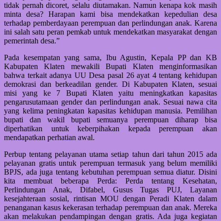
tidak pernah dicoret, selalu diutamakan. Namun kenapa kok masih
minta desa? Harapan kami bisa mendekatkan kepedulian desa
terhadap pemberdayaan perempuan dan perlindungan anak. Karena
ini salah satu peran pemkab untuk mendekatkan masyarakat dengan
pemerintah desa.”
Pada kesempatan yang sama, Ibu Agustin, Kepala PP dan KB
Kabupaten Klaten mewakili Bupati Klaten menginformasikan
bahwa terkait adanya UU Desa pasal 26 ayat 4 tentang kehidupan
demokrasi dan berkeadilan gender. Di Kabupaten Klaten, sesuai
misi yang ke 7 Bupati Klaten yaitu meningkatkan kapasitas
pengarusutamaan gender dan perlindungan anak. Sesuai nawa cita
yang kelima peningkatan kapasitas kehidupan manusia. Pemilihan
bupati dan wakil bupati semuanya perempuan diharap bisa
diperhatikan untuk keberpihakan kepada perempuan akan
mendapatkan perhatian awal.
Perbup tentang pelayanan utama setiap tahun dari tahun 2015 ada
pelayanan gratis untuk perempuan termasuk yang belum memiliki
BPJS, ada juga tentang kebutuhan perempuan semua diatur. Disini
kita membuat beberapa Perda: Perda tentang Kesehatan,
Perlindungan Anak, Difabel, Gusus Tugas PUJ, Layanan
kesejahteraan sosial, rintisan MOU dengan Peradi Klaten dalam
penanganan kasus kekerasan terhadap perempuan dan anak. Mereka
akan melakukan pendampingan dengan gratis. Ada juga kegiatan