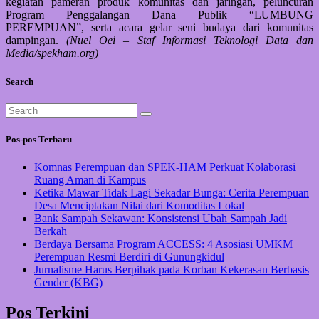
kegiatan pameran produk komunitas dan jaringan, peluncuran
Program Penggalangan Dana Publik “LUMBUNG
PEREMPUAN”, serta acara gelar seni budaya dari komunitas
dampingan.
(Nuel Oei – Staf Informasi Teknologi Data dan
Media/spekham.org)
Search
Pos-pos Terbaru
Komnas Perempuan dan SPEK-HAM Perkuat Kolaborasi
Ruang Aman di Kampus
Ketika Mawar Tidak Lagi Sekadar Bunga: Cerita Perempuan
Desa Menciptakan Nilai dari Komoditas Lokal
Bank Sampah Sekawan: Konsistensi Ubah Sampah Jadi
Berkah
Berdaya Bersama Program ACCESS: 4 Asosiasi UMKM
Perempuan Resmi Berdiri di Gunungkidul
Jurnalisme Harus Berpihak pada Korban Kekerasan Berbasis
Gender (KBG)
Pos Terkini