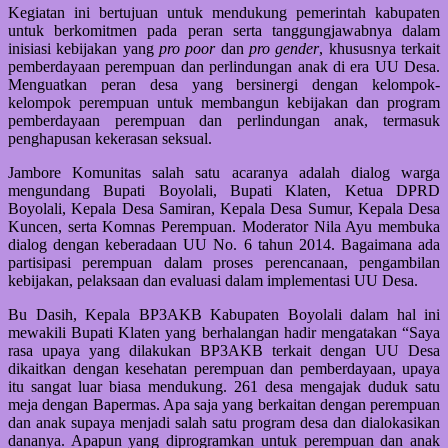
Kegiatan ini bertujuan untuk mendukung pemerintah kabupaten
untuk berkomitmen pada peran serta tanggungjawabnya dalam
inisiasi kebijakan yang
pro poor
dan
pro gender
, khususnya terkait
pemberdayaan perempuan dan perlindungan anak di era UU Desa.
Menguatkan peran desa yang bersinergi dengan kelompok-
kelompok perempuan untuk membangun kebijakan dan program
pemberdayaan perempuan dan perlindungan anak, termasuk
penghapusan kekerasan seksual.
Jambore Komunitas salah satu acaranya adalah dialog warga
mengundang Bupati Boyolali, Bupati Klaten, Ketua DPRD
Boyolali, Kepala Desa Samiran, Kepala Desa Sumur, Kepala Desa
Kuncen, serta Komnas Perempuan. Moderator Nila Ayu membuka
dialog dengan keberadaan UU No. 6 tahun 2014. Bagaimana ada
partisipasi perempuan dalam proses perencanaan, pengambilan
kebijakan, pelaksaan dan evaluasi dalam implementasi UU Desa.
Bu Dasih, Kepala BP3AKB Kabupaten Boyolali dalam hal ini
mewakili Bupati Klaten yang berhalangan hadir mengatakan “Saya
rasa upaya yang dilakukan BP3AKB terkait dengan UU Desa
dikaitkan dengan kesehatan perempuan dan pemberdayaan, upaya
itu sangat luar biasa mendukung. 261 desa mengajak duduk satu
meja dengan Bapermas. Apa saja yang berkaitan dengan perempuan
dan anak supaya menjadi salah satu program desa dan dialokasikan
dananya. Apapun yang diprogramkan untuk perempuan dan anak