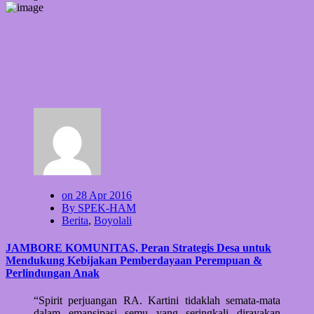
on 28 Apr 2016
By SPEK-HAM
Berita
,
Boyolali
JAMBORE KOMUNITAS, Peran Strategis Desa untuk
Mendukung Kebijakan Pemberdayaan Perempuan &
Perlindungan Anak
“Spirit perjuangan RA. Kartini tidaklah semata-mata
dalam emansipasi semu yang seringkali dirayakan