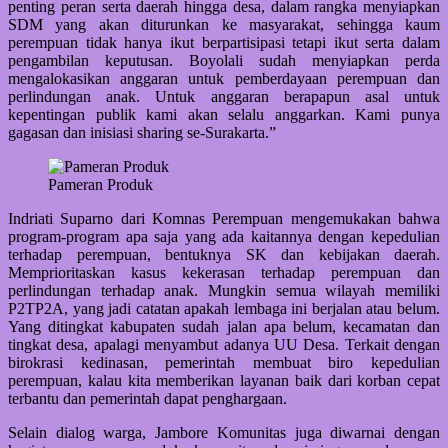
penting peran serta daerah hingga desa, dalam rangka menyiapkan
SDM yang akan diturunkan ke masyarakat, sehingga kaum
perempuan tidak hanya ikut berpartisipasi tetapi ikut serta dalam
pengambilan keputusan. Boyolali sudah menyiapkan perda
mengalokasikan anggaran untuk pemberdayaan perempuan dan
perlindungan anak. Untuk anggaran berapapun asal untuk
kepentingan publik kami akan selalu anggarkan. Kami punya
gagasan dan inisiasi sharing se-Surakarta.”
Pameran Produk
Indriati Suparno dari Komnas Perempuan mengemukakan bahwa
program-program apa saja yang ada kaitannya dengan kepedulian
terhadap perempuan, bentuknya SK dan kebijakan daerah.
Memprioritaskan kasus kekerasan terhadap perempuan dan
perlindungan terhadap anak. Mungkin semua wilayah memiliki
P2TP2A, yang jadi catatan apakah lembaga ini berjalan atau belum.
Yang ditingkat kabupaten sudah jalan apa belum, kecamatan dan
tingkat desa, apalagi menyambut adanya UU Desa. Terkait dengan
birokrasi kedinasan, pemerintah membuat biro kepedulian
perempuan, kalau kita memberikan layanan baik dari korban cepat
terbantu dan pemerintah dapat penghargaan.
Selain dialog warga, Jambore Komunitas juga diwarnai dengan