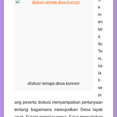
e
m
en
tar
a
itu
To
ni,
sa
la
h
diskusi remaja desa kuncen
se
or
ang peserta diskusi menyampaikan pertanyaan
tentang bagaimana mewujudkan Desa layak
anak. Dalam penjelasannya, Fajar menyatakan