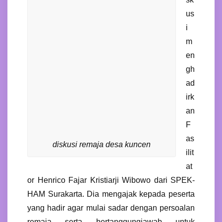
us
i
m
en
gh
ad
irk
an
F
as
diskusi remaja desa kuncen
ilit
at
or Henrico Fajar Kristiarji Wibowo dari SPEK-
HAM Surakarta. Dia mengajak kepada peserta
yang hadir agar mulai sadar dengan persoalan
remaja serta bertanggungjawab untuk