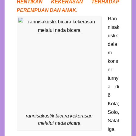
HENTIKAN KEKERASAN TERHADAP
PEREMPUAN DAN ANAK.
Ran
nisak
ustik
dala
m
kons
er
turny
a di
6
Kota;
Solo,
rannisakustik bicara kekerasan
Salat
melalui nada bicara
iga,