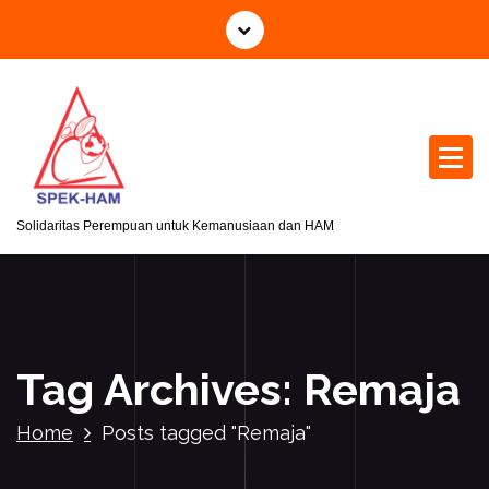
S
k
i
p
t
o
c
o
n
Solidaritas Perempuan untuk Kemanusiaan dan HAM
t
e
n
t
Tag Archives: Remaja
Home
Posts tagged "Remaja"