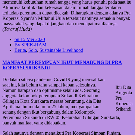
memenuhi kebutuhan rumah tangga yang harus penuhi pada saat itu.
Akhirnya konflik dan kekerasan dalam rumah tangga terutama
terhadap perempuan dapat dicegah. Diharapkan dengan adanya Pra
Koperasi Syari’ah Miftahul Uula tersebut nantinya semakin banyak
masyarakat yang dapat dijangkau dan mendapat manfaatnya.
(Ta’aruf Huda)
on 15 Mei 2020
By SPEK-HAM
Berita
,
Solo
,
Sustainable Livelihood
MANFAAT PEREMPUAN IKUT MENABUNG DI PRA
KOPRASI SRIKANDI
Di dalam situasi pandemic Covid19 yang meresahkan
saat ini, kita belum tahu sampai kapan selesainya.
Ibu Dita
Namun harapan dan optimisme selalu ada. Seorang
Anggota
anggota kelompok perempuan Srikandi Kelurahan
Pra
Gilingan Kota Surakarta merasa beruntung, dia Dita
Koperasi
Apriliana ibu muda umur 25 tahun, menyampaikan
Srikandi
senang dengan ikut bergabung dalam Kelompok
Perempuan Srikandi di RW 05 Kelurahan Gilingan-Surakarta,
banyak manfaat yang didapatkan.
Salah satunya dengan mengikuti Pra Koperasi Simpan Pinjam.