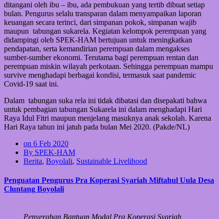
ditangani oleh ibu – ibu, ada pembukuan yang tertib dibuat setiap
bulan. Pengurus selalu transparan dalam menyampaikan laporan
keuangan secara terinci, dari simpanan pokok, simpanan wajib
maupun tabungan sukarela. Kegiatan kelompok perempuan yang
didampingi oleh SPEK-HAM bertujuan untuk meningkatkan
pendapatan, serta kemandirian perempuan dalam mengakses
sumber-sumber ekonomi. Terutama bagi perempuan rentan dan
perempuan miskin wilayah perkotaan. Sehingga perempuan mampu
survive menghadapi berbagai kondisi, termasuk saat pandemic
Covid-19 saat ini.
Dalam tabungan suka rela ini tidak dibatasi dan disepakati bahwa
untuk pembagian tabungan Sukarela ini dalam menghadapi Hari
Raya Idul Fitri maupun menjelang masuknya anak sekolah. Karena
Hari Raya tahun ini jatuh pada bulan Mei 2020. (Pakde/NL)
on 6 Feb 2020
By SPEK-HAM
Berita
,
Boyolali
,
Sustainable Livelihood
Penguatan Pengurus Pra Koperasi Syariah Miftahul Uula Desa
Cluntang Boyolali
Penyerahan Bantuan Modal Pra Koperasi Syariah