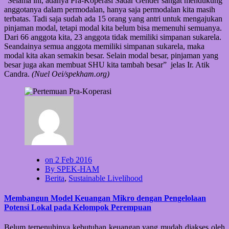
“Selama ini, adanya Pra-Koperasi Sadar Gender sangat mendukung
anggotanya dalam permodalan, hanya saja permodalan kita masih
terbatas. Tadi saja sudah ada 15 orang yang antri untuk mengajukan
pinjaman modal, tetapi modal kita belum bisa memenuhi semuanya.
Dari 66 anggota kita, 23 anggota tidak memiliki simpanan sukarela.
Seandainya semua anggota memiliki simpanan sukarela, maka
modal kita akan semakin besar. Selain modal besar, pinjaman yang
besar juga akan membuat SHU kita tambah besar” jelas Ir. Atik
Candra.
(Nuel Oei/spekham.org)
on 2 Feb 2016
By SPEK-HAM
Berita
,
Sustainable Livelihood
Membangun Model Keuangan Mikro dengan Pengelolaan
Potensi Lokal pada Kelompok Perempuan
Belum terpenuhinya kebutuhan keuangan yang mudah diakses oleh