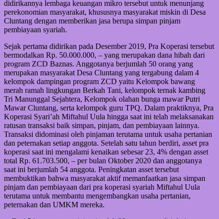
didirikannya lembaga keuangan mikro tersebut untuk menunjang
perekonomian masyarakat, khususnya masyarakat miskin di Desa
Cluntang dengan memberikan jasa berupa simpan pinjam
pembiayaan syariah.
Sejak pertama didirikan pada Desember 2019, Pra Koperasi tersebut
bermodalkan Rp. 50.000.000, – yang merupakan dana hibah dari
program ZCD Baznas. Anggotanya berjumlah 50 orang yang
merupakan masyarakat Desa Cluntang yang tergabung dalam 4
kelompok dampingan program ZCD yaitu Kelompok bawang
merah ramah lingkungan Berkah Tani, kelompok ternak kambing
Tri Manunggal Sejahtera, Kelompok olahan bunga mawar Putri
Mawar Cluntang, serta kelompok guru TPQ. Dalam praktiknya, Pra
Koperasi Syari’ah Miftahul Uula hingga saat ini telah melaksanakan
ratusan transaksi baik simpan, pinjam, dan pembiayaan lainnya.
Transaksi didominasi oleh pinjaman terutama untuk usaha pertanian
dan peternakan setiap anggota. Setelah satu tahun berdiri, asset pra
koperasi saat ini mengalami kenaikan sebesar 23, 4% dengan asset
total Rp. 61.703.500, – per bulan Oktober 2020 dan anggotanya
saat ini berjumlah 54 anggota. Peningkatan asset tersebut
membuktikan bahwa masyarakat aktif memanfaatkan jasa simpan
pinjam dan pembiayaan dari pra koperasi syariah Miftahul Uula
terutama untuk membantu mengembangkan usaha pertanian,
peternakan dan UMKM mereka.