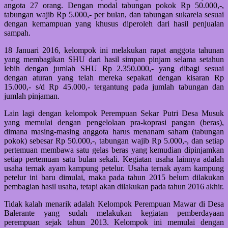
angota 27 orang. Dengan modal tabungan pokok Rp 50.000,-,
tabungan wajib Rp 5.000,- per bulan, dan tabungan sukarela sesuai
dengan kemampuan yang khusus diperoleh dari hasil penjualan
sampah.
18 Januari 2016, kelompok ini melakukan rapat anggota tahunan
yang membagikan SHU dari hasil simpan pinjam selama setahun
lebih dengan jumlah SHU Rp 2.350.000,- yang dibagi sesuai
dengan aturan yang telah mereka sepakati dengan kisaran Rp
15.000,- s/d Rp 45.000,- tergantung pada jumlah tabungan dan
jumlah pinjaman.
Lain lagi dengan kelompok Perempuan Sekar Putri Desa Musuk
yang memulai dengan pengelolaan pra-koprasi pangan (beras),
dimana masing-masing anggota harus menanam saham (tabungan
pokok) sebesar Rp 50.000,-, tabungan wajib Rp 5.000,-, dan setiap
pertemuan membawa satu gelas beras yang kemudian dipinjamkan
setiap pertemuan satu bulan sekali. Kegiatan usaha lainnya adalah
usaha ternak ayam kampung petelur. Usaha ternak ayam kampung
petelur ini baru dimulai, maka pada tahun 2015 belum dilakukan
pembagian hasil usaha, tetapi akan dilakukan pada tahun 2016 akhir.
Tidak kalah menarik adalah Kelompok Perempuan Mawar di Desa
Balerante yang sudah melakukan kegiatan pemberdayaan
perempuan sejak tahun 2013. Kelompok ini memulai dengan