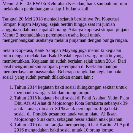
Menur 2 RT 03 RW 06 Kelurahan Kestalan, bank sampah ini rutin
melakukan penimbangan setiap 1 bulan sekali.
Tanggal
20 Mei 2018 menjadi sejarah berdirinya Pra Koperasi
Simpan Pinjam Mayang, sejak berdiri hingga saat ini jumlah
anggota sudah mencapai 41 orang. Adanya koperasi simpan pinjam
Menur 2 memudahkan perempuan usaha kecil untuk
mengembangkan usahanya melalui pinjaman dengan bunga ringan.
Selain Koperasi, Bank Sampah Mayang juga memiliki kegiatan
rutin dengan melakukan Bakti Sosial kepada warga miskin yang
membutuhkan. Kegiatan ini sudah berjalan sejak tahun 2014. Dari
hasil mengumpulkan sampah, perempuan di Kestalan mampu
memberdayakan masyarakat. Beberapa rangkaian kegiatan bakti
sosial yang sudah pernah dilakukan antara lain :
Tah
un 2014 kegiatan bakti sosial dilingkungan sekitar untuk
membantu warga sakit dan orang jompo.
Tahun 2015 kegiatan bakti sosial di Panti Asuhan Yatim Piatu
Dhu Afa Al Ahat di Mojosongo Kota Surakarta sebanyak 39
anak – anak, dimana 80 % anak perempuan. Juga bakti
sosial di Pondok pesantren anak yatim piatu Al Iksan
Mojosongo Surakarta, sebagian besar adalah anak jalanan.
Tahun 2016 dalam rangka memperingati hari Kartini 21 April
2016 mengadakan bakti sosial untuk 10 orang jompo,