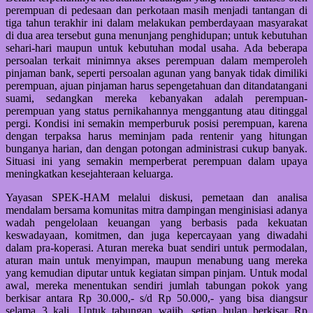
perempuan di pedesaan dan perkotaan masih menjadi tantangan di
tiga tahun terakhir ini dalam melakukan pemberdayaan masyarakat
di dua area tersebut guna menunjang penghidupan; untuk kebutuhan
sehari-hari maupun untuk kebutuhan modal usaha. Ada beberapa
persoalan terkait minimnya akses perempuan dalam memperoleh
pinjaman bank, seperti persoalan agunan yang banyak tidak dimiliki
perempuan, ajuan pinjaman harus sepengetahuan dan ditandatangani
suami, sedangkan mereka kebanyakan adalah perempuan-
perempuan yang status pernikahannya menggantung atau ditinggal
pergi. Kondisi ini semakin memperburuk posisi perempuan, karena
dengan terpaksa harus meminjam pada rentenir yang hitungan
bunganya harian, dan dengan potongan administrasi cukup banyak.
Situasi ini yang semakin memperberat perempuan dalam upaya
meningkatkan kesejahteraan keluarga.
Yayasan SPEK-HAM melalui diskusi, pemetaan dan analisa
mendalam bersama komunitas mitra dampingan menginisiasi adanya
wadah pengelolaan keuangan yang berbasis pada kekuatan
keswadayaan, komitmen, dan juga kepercayaan yang diwadahi
dalam pra-koperasi. Aturan mereka buat sendiri untuk permodalan,
aturan main untuk menyimpan, maupun menabung uang mereka
yang kemudian diputar untuk kegiatan simpan pinjam. Untuk modal
awal, mereka menentukan sendiri jumlah tabungan pokok yang
berkisar antara Rp 30.000,- s/d Rp 50.000,- yang bisa diangsur
selama 3 kali. Untuk tabungan wajib, setiap bulan berkisar Rp