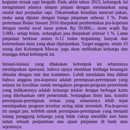
kegiatan ternak sapi bergulir. Pada akhir tahun 2015, kelompok ini
menginisiasi adanya simpan pinjam dengan memutarkan uang
modal dari penjualan sapi. Dikarenakan kesulitan mencari pakan,
maka uang diputar dengan bunga pinjaman sebesar 3 %. Pada
pertemuan Bulan Januari 2016 disepakati pembentukan pra-koperasi
dengan modal awal iuran pokok Rp 50.000,-, iuran wajib Rp
5.000,- setiap bulan, sedangkan jasa disepakati sebesar 1 %. Lama
pinjaman berkisar antara 6-12 bulan tergantung banyak dan
ketersediaan dana yang akan dipinjamkan. Target anggota, selain 10
orang dari Kelompok Mawar, juga akan melibatkan keluarga dan
tetangga dekat kelompok ini.
Inisiasi-inisiasi yang dilakukan kelompok ini seharusnya
mendapatkan apresiasi, bahwa upaya membuat lembaga keuangan
dimulai dengan niat dan komitmen. Lebih mendalam bisa dilihat
bahwa anggota pra-koperasi adalah perempuan-perempuan yang
selama ini kesulitan untuk mengakses program-program pemerintah
yang indikatornya adalah keluarga miskin dengan berbagai kartu
yang dikeluarkan oleh pemerintah. Sedangkan disisi lain, kondisi
perempuan-perempuan rentan yang seharusnya lebih tepat
mendapatkan program tersebut sering tidak tersentuh. Pra-koperasi
ini sangat pas, terlebih untuk perempuan-perempuan yang menjadi
tulang punggung keluarga yang tidak cukup memiliki aset harta
untuk sebuah penjaminan atas ajuan pinjaman di bank atau
sejenisnya.