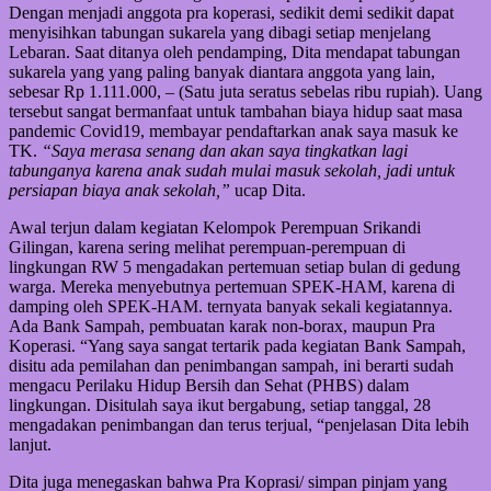
Dengan menjadi anggota pra koperasi, sedikit demi sedikit dapat
menyisihkan tabungan sukarela yang dibagi setiap menjelang
Lebaran. Saat ditanya oleh pendamping, Dita mendapat tabungan
sukarela yang yang paling banyak diantara anggota yang lain,
sebesar Rp 1.111.000, – (Satu juta seratus sebelas ribu rupiah). Uang
tersebut sangat bermanfaat untuk tambahan biaya hidup saat masa
pandemic Covid19, membayar pendaftarkan anak saya masuk ke
TK.
“Saya merasa senang dan akan saya tingkatkan lagi
tabunganya karena anak sudah mulai masuk sekolah, jadi untuk
persiapan biaya anak sekolah,”
ucap Dita.
Awal terjun dalam kegiatan Kelompok Perempuan Srikandi
Gilingan, karena sering melihat perempuan-perempuan di
lingkungan RW 5 mengadakan pertemuan setiap bulan di gedung
warga. Mereka menyebutnya pertemuan SPEK-HAM, karena di
damping oleh SPEK-HAM. ternyata banyak sekali kegiatannya.
Ada Bank Sampah, pembuatan karak non-borax, maupun Pra
Koperasi. “Yang saya sangat tertarik pada kegiatan Bank Sampah,
disitu ada pemilahan dan penimbangan sampah, ini berarti sudah
mengacu Perilaku Hidup Bersih dan Sehat (PHBS) dalam
lingkungan. Disitulah saya ikut bergabung, setiap tanggal, 28
mengadakan penimbangan dan terus terjual, “penjelasan Dita lebih
lanjut.
Dita juga menegaskan bahwa Pra Koprasi/ simpan pinjam yang