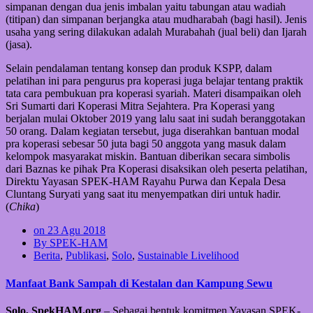
simpanan dengan dua jenis imbalan yaitu tabungan atau wadiah
(titipan) dan simpanan berjangka atau mudharabah (bagi hasil). Jenis
usaha yang sering dilakukan adalah Murabahah (jual beli) dan Ijarah
(jasa).
Selain pendalaman tentang konsep dan produk KSPP, dalam
pelatihan ini para pengurus pra koperasi juga belajar tentang praktik
tata cara pembukuan pra koperasi syariah. Materi disampaikan oleh
Sri Sumarti dari Koperasi Mitra Sejahtera. Pra Koperasi yang
berjalan mulai Oktober 2019 yang lalu saat ini sudah beranggotakan
50 orang. Dalam kegiatan tersebut, juga diserahkan bantuan modal
pra koperasi sebesar 50 juta bagi 50 anggota yang masuk dalam
kelompok masyarakat miskin. Bantuan diberikan secara simbolis
dari Baznas ke pihak Pra Koperasi disaksikan oleh peserta pelatihan,
Direktu Yayasan SPEK-HAM Rayahu Purwa dan Kepala Desa
Cluntang Suryati yang saat itu menyempatkan diri untuk hadir.
(
Chika
)
on 23 Agu 2018
By SPEK-HAM
Berita
,
Publikasi
,
Solo
,
Sustainable Livelihood
Manfaat Bank Sampah di Kestalan dan Kampung Sewu
Solo, SpekHAM.org
– Sebagai bentuk komitmen Yayasan SPEK-