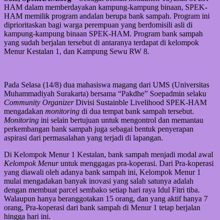
HAM dalam memberdayakan kampung-kampung binaan, SPEK-
HAM memilik program andalan berupa bank sampah. Program ini
diprioritaskan bagi warga perempuan yang berdomisili asli di
kampung-kampung binaan SPEK-HAM. Program bank sampah
yang sudah berjalan tersebut di antaranya terdapat di kelompok
Menur Kestalan 1, dan Kampung Sewu RW 8.
Pada Selasa (14/8) dua mahasiswa magang dari UMS (Universitas
Muhammadiyah Surakarta) bersama “Pakdhe” Soepadmin selaku
Community Organizer
Divisi Sustainble Livelihood SPEK-HAM
mengadakan
monitoring
di dua tempat bank sampah tersebut.
Monitoring
ini selain bertujuan untuk mengontrol dan memantau
perkembangan bank sampah juga sebagai bentuk penyerapan
aspirasi dari permasalahan yang terjadi di lapangan.
Di Kelompok Menur 1 Kestalan, bank sampah menjadi modal awal
Kelompok Menur
untuk menggagas pra-koperasi. Dari Pra-koperasi
yang diawali oleh adanya bank sampah ini, Kelompok Menur 1
mulai mengadakan banyak inovasi yang salah satunya adalah
dengan membuat parcel sembako setiap hari raya Idul Fitri tiba.
Walaupun hanya beranggotakan 15 orang, dan yang aktif hanya 7
orang, Pra-koperasi dari bank sampah di Menur 1 tetap berjalan
hingga hari ini.