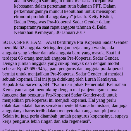
adalah sebagai sampingan untuk mensiasati terjadinya
kebosanan dalam pertemuan rutin bulanan PPT. Dalam
perkembangannya muncul kebutuhan untuk mensuport
ekonomi produktif anggotanya” jelas Ir. Ketty Ristini,
Badan Pengawas Pra-Koperasi Sadar Gender dalam
pemaparannya saat rapat anggota tahunan di Balai
Kelurahan Kemlayan, 30 Januari 2017.
SOLO, SPEK-HAM – Awal berdirinya Pra-Koperasi Sadar Gender
memiliki 62 anggota. Seiring dengan berjalannya waktu, ada
anggota yang keluar dan ada anggota baru yang masuk. Saat ini
terdapat 66 orang menjadi anggota Pra-Koperasi Sadar Gender.
Dengan jumlah anggota yang cukup banyak dan dengan modal
sebesar Rp 43.680.945,-, para pengurus dan anggota pra-koperasi
berniat untuk menjadikan Pra-Koperasi Sadar Gender ini menjadi
sebuah koperasi. Hal ini juga didukung oleh Lurah Kemlayan,
Bapak Joko Sarwoto, SH. “Kami dari pihak Pemerintah Kelurahan
Kemlayan sangat mendukung dengan niat panjenengan semua
(anggota dan pengurus Pra-Koperasi Sadar Gender-red) untuk
menjadikan pra-koperasi ini menjadi koperasi. Hal yang perlu
dilakukan adalah harus semakin mentertibkan administrasi, dan juga
anggotanya harus tertib dalam menyetorkan angsuran pinjaman.
Selain itu juga perlu ditambah jumlah pengurus koperasinya, supaya
kerja pengurus lebih ringan dan ada regenerasi”.