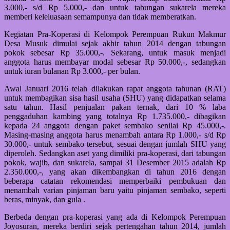
3.000,- s/d Rp 5.000,- dan untuk tabungan sukarela mereka
memberi keleluasaan semampunya dan tidak memberatkan.
Kegiatan Pra-Koperasi di Kelompok Perempuan Rukun Makmur
Desa Musuk dimulai sejak akhir tahun 2014 dengan tabungan
pokok sebesar Rp 35.000,-. Sekarang, untuk masuk menjadi
anggota harus membayar modal sebesar Rp 50.000,-, sedangkan
untuk iuran bulanan Rp 3.000,- per bulan.
Awal Januari 2016 telah dilakukan rapat anggota tahunan (RAT)
untuk membagikan sisa hasil usaha (SHU) yang didapatkan selama
satu tahun. Hasil penjualan pakan ternak, dari 10 % laba
penggaduhan kambing yang totalnya Rp 1.735.000,- dibagikan
kepada 24 anggota dengan paket sembako senilai Rp 45.000,-.
Masing-masing anggota harus menambah antara Rp 1.000,- s/d Rp
30.000,- untuk sembako tersebut, sesuai dengan jumlah SHU yang
diperoleh. Sedangkan aset yang dimiliki pra-koperasi, dari tabungan
pokok, wajib, dan sukarela, sampai 31 Desember 2015 adalah Rp
2.350.000,-, yang akan dikembangkan di tahun 2016 dengan
beberapa catatan rekomendasi memperbaiki pembukuan dan
menambah varian pinjaman baru yaitu pinjaman sembako, seperti
beras, minyak, dan gula .
Berbeda dengan pra-koperasi yang ada di Kelompok Perempuan
Joyosuran, mereka berdiri sejak pertengahan tahun 2014, jumlah