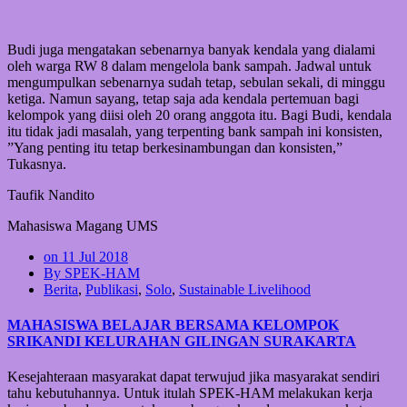
Budi juga mengatakan sebenarnya banyak kendala yang dialami
oleh warga RW 8 dalam mengelola bank sampah. Jadwal untuk
mengumpulkan sebenarnya sudah tetap, sebulan sekali, di minggu
ketiga. Namun sayang, tetap saja ada kendala pertemuan bagi
kelompok yang diisi oleh 20 orang anggota itu. Bagi Budi, kendala
itu tidak jadi masalah, yang terpenting bank sampah ini konsisten,
”Yang penting itu tetap berkesinambungan dan konsisten,”
Tukasnya.
Taufik Nandito
Mahasiswa Magang UMS
on 11 Jul 2018
By SPEK-HAM
Berita
,
Publikasi
,
Solo
,
Sustainable Livelihood
MAHASISWA BELAJAR BERSAMA KELOMPOK
SRIKANDI KELURAHAN GILINGAN SURAKARTA
Kesejahteraan masyarakat dapat terwujud jika masyarakat sendiri
tahu kebutuhannya. Untuk itulah SPEK-HAM melakukan kerja