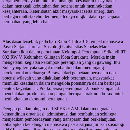
kerja pemberdayaan untuk membangun kesadaran masyarakat
dalam menggali kebutuhan dan potensi untuk meningkatkan
kesejahteraan. Keterlibatan aktif masyarakat serta sinergi dari
berbagai multistakeholder menjadi daya ungkit dalam pencapaian
perubahan yang lebih baik.
Atas dasar tersebut, pada hari Rabu 4 Juli 2018, empat mahasiswa
Pasca Sarjana Jurusan Sosiologi Universitas Sebelas Maret
Surakarta ikut dalam pertemuan Kelompok Perempuan Srikandi RT
002 RW V Kelurahan Gilingan Kota Surakarta. Mereka ingin
mengetahui kegiatan kelompok perempuan yang di gawangi Ibu
Sulis yang ternyata sangat membantu dalam menunjang
perekenomian keluarga. Berawal dari pemetaan persoalan dan
potensi wilayah yang dilakukan oleh perempuan, masyarakat
memiliki kesadaran dalam mengelola potensinya dalam berbagai
bentuk kegiatan : 1. Pra koperasi perempuan, 2. bank sampah, 3.
menciptakan produk olahan pangan berupa karak non borax untuk
meningkatkan ekonomi perempuan.
Dengan pendampingan dari SPEK-HAM dalam menguatan
kemandirian organisasi, administrasi dan pembukuan sehingga
menjadikan pemberdayaan yang transparan dan berkelanjutan.
Diharapkan kedatangan mahasiswa pasca sarjana jurusan sosiologi
UNS bisa menjadi angin segar untuk memberikan peningkatan