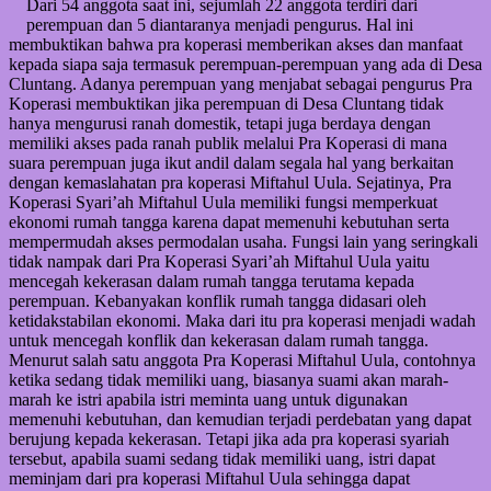
Dari 54 anggota saat ini, sejumlah 22 anggota terdiri dari
perempuan dan 5 diantaranya menjadi pengurus. Hal ini
membuktikan bahwa pra koperasi memberikan akses dan manfaat
kepada siapa saja termasuk perempuan-perempuan yang ada di Desa
Cluntang. Adanya perempuan yang menjabat sebagai pengurus Pra
Koperasi membuktikan jika perempuan di Desa Cluntang tidak
hanya mengurusi ranah domestik, tetapi juga berdaya dengan
memiliki akses pada ranah publik melalui Pra Koperasi di mana
suara perempuan juga ikut andil dalam segala hal yang berkaitan
dengan kemaslahatan pra koperasi Miftahul Uula. Sejatinya, Pra
Koperasi Syari’ah Miftahul Uula memiliki fungsi memperkuat
ekonomi rumah tangga karena dapat memenuhi kebutuhan serta
mempermudah akses permodalan usaha. Fungsi lain yang seringkali
tidak nampak dari Pra Koperasi Syari’ah Miftahul Uula yaitu
mencegah kekerasan dalam rumah tangga terutama kepada
perempuan. Kebanyakan konflik rumah tangga didasari oleh
ketidakstabilan ekonomi. Maka dari itu pra koperasi menjadi wadah
untuk mencegah konflik dan kekerasan dalam rumah tangga.
Menurut salah satu anggota Pra Koperasi Miftahul Uula, contohnya
ketika sedang tidak memiliki uang, biasanya suami akan marah-
marah ke istri apabila istri meminta uang untuk digunakan
memenuhi kebutuhan, dan kemudian terjadi perdebatan yang dapat
berujung kepada kekerasan. Tetapi jika ada pra koperasi syariah
tersebut, apabila suami sedang tidak memiliki uang, istri dapat
meminjam dari pra koperasi Miftahul Uula sehingga dapat