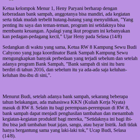
Ketua kelompok Menur 1, Heny Paryani berharap dengan
keberadaan bank sampah, anggotanya bisa mandiri, ada kegiatan
serta tidak mudah terbelit hutang-hutang yang menyulitkan, ”Yang
penting itu saya dan teman-teman, program ini setidaknya bisa
membantu keuangan. Apalagi yang ikut program ini kebanyakan
kan pedagan-pedagang kecil,” Ujar Heny pada Selasa (14/8)
Sedangkan di waktu yang sama, Ketua RW 8 Kampung Sewu Budi
Cahyono yang juga koordinator Bank Sampah Kampung Sewu
mengungkapkan banyak perbedaan yang terjadi sebelum dan setelah
adanya program Bank Sampah, ”Bank sampah di sini itu baru
berdiri di tahun 2016, dan sebelum itu ya ada-ada saja keluhan-
keluhan ibu-ibu di sini,”.
Menurut Budi, setelah adanya bank sampah, sekarang beberapa
tahun belakangan, ada mahasiswa KKN (Kuliah Kerja Nyata)
masuk di RW 8. Selain itu bagi perempuan-perempuan di RW 8,
bank sampah dapat menjadi penghasilan tambahan dan menambah
kegiatan-kegiatan produktif bagi mereka, ”Setidaknya ini bagi ibi-
ibu bisa jadi tambahan buat jajan, sangu, atau bayar listrik. Jadi tidak
hanya bergantung sama yang laki-laki tok,” Ucap Budi, Selasa
(14/8).