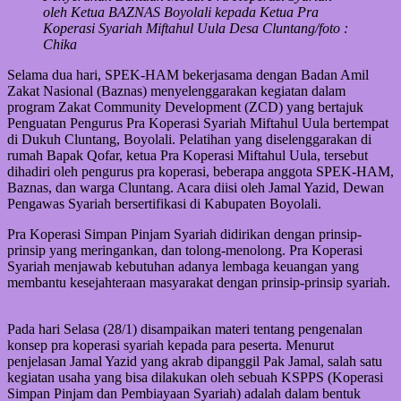
oleh Ketua BAZNAS Boyolali kepada Ketua Pra
Koperasi Syariah Miftahul Uula Desa Cluntang/foto :
Chika
Selama dua hari, SPEK-HAM bekerjasama dengan Badan Amil
Zakat Nasional (Baznas) menyelenggarakan kegiatan dalam
program Zakat Community Development (ZCD) yang bertajuk
Penguatan Pengurus Pra Koperasi Syariah Miftahul Uula bertempat
di Dukuh Cluntang, Boyolali. Pelatihan yang diselenggarakan di
rumah Bapak Qofar, ketua Pra Koperasi Miftahul Uula, tersebut
dihadiri oleh pengurus pra koperasi, beberapa anggota SPEK-HAM,
Baznas, dan warga Cluntang. Acara diisi oleh Jamal Yazid, Dewan
Pengawas Syariah bersertifikasi di Kabupaten Boyolali.
Pra Koperasi Simpan Pinjam Syariah didirikan dengan prinsip-
prinsip yang meringankan, dan tolong-menolong. Pra Koperasi
Syariah menjawab kebutuhan adanya lembaga keuangan yang
membantu kesejahteraan masyarakat dengan prinsip-prinsip syariah.
Pada hari Selasa (28/1) disampaikan materi tentang pengenalan
konsep pra koperasi syariah kepada para peserta. Menurut
penjelasan Jamal Yazid yang akrab dipanggil Pak Jamal, salah satu
kegiatan usaha yang bisa dilakukan oleh sebuah KSPPS (Koperasi
Simpan Pinjam dan Pembiayaan Syariah) adalah dalam bentuk